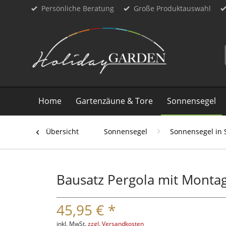
Persönliche Beratung
Große Produktauswahl
Home
Gartenzäune & Tore
Sonnensegel
Übersicht
Sonnensegel
Sonnensegel in 
Bausatz Pergola mit Montag
45,95 € *
inkl. MwSt.
zzgl. Versandkosten