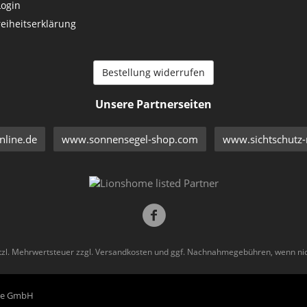
Login
reiheitserklärung
Bestellung widerrufen
Unsere Partnerseiten
line.de
www.sonnensegel-shop.com
www.sichtschutz-
etzl. Mehrwertsteuer zzgl.
Versandkosten
und ggf. Nachnahmegebühren, wenn nic
eme GmbH