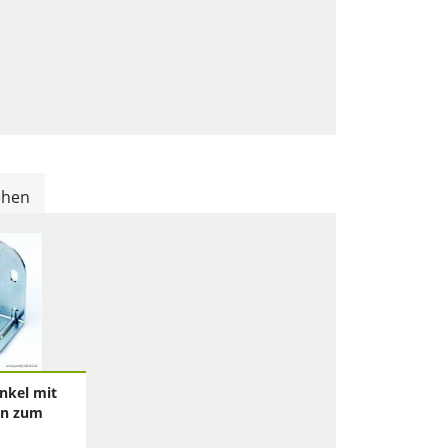
ehen
nkel mit
en zum
system