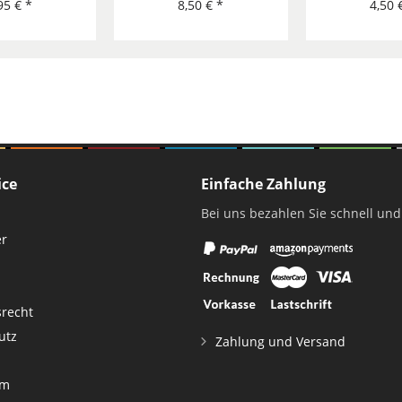
Seilspanntechnik - 1
Pergola -
95 € *
8,50 € *
4,50 
Stück
ice
Einfache Zahlung
Bei uns bezahlen Sie schnell und
er
srecht
utz
Zahlung und Versand
um