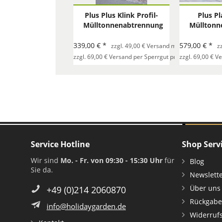
Plus Plus Klink Profil-
Plus Pl
Mülltonnenabtrennung
Mülltonn
192x108x104 cm.
192x10
(LxBxH)...
(L
339,00 € *
579,00 € *
zzgl. 49,00 € Versand mit Spedition pro 
z
Selbs
zzgl. 69,00 € Versand per Sperrgut pro Bestellung
zzgl. 69,00 € V
Service Hotline
Shop Serv
Wir sind
Mo. - Fr. von 09:30 - 15:30 Uhr
für
Blog
Sie da.
Newslett
Über uns
+49 (0)214 2060870
Rückgabe
info@holidaygarden.de
Widerruf