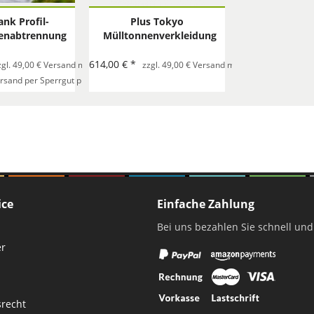
ank Profil-
Plus Tokyo
enabtrennung
Mülltonnenverkleidung
8x104 cm.
- schwarz
xBxH)
614,00 € *
Bestellung
zgl. 49,00 € Versand mit Spedition pro Bestellung
zzgl. 49,00 € Versand mit Spedition pro Best
tmontage
ersand per Sperrgut pro Bestellung
ice
Einfache Zahlung
Bei uns bezahlen Sie schnell und
er
srecht