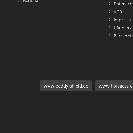
Kontakt
Datensch
AGB
Impress
Händler-
Barrieref
www.peddy-shield.de
www.hofsaess-on