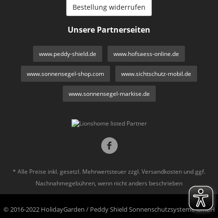
Bestellung widerrufen
Unsere Partnerseiten
www.peddy-shield.de
www.hofsaess-online.de
www.sonnensegel-shop.com
www.sichtschutz-mobil.de
www.sonnensegel-markise.de
* Alle Preise inkl. gesetzl. Mehrwertsteuer zzgl.
Versandkosten
und ggf.
Nachnahmegebühren, wenn nicht anders beschrieben
© 2016-2022 HolidayGarden / Peddy Shield Sonnenschutzsysteme GmbH