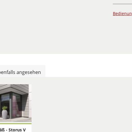
Bedienun
enfalls angesehen
äß - Storus V