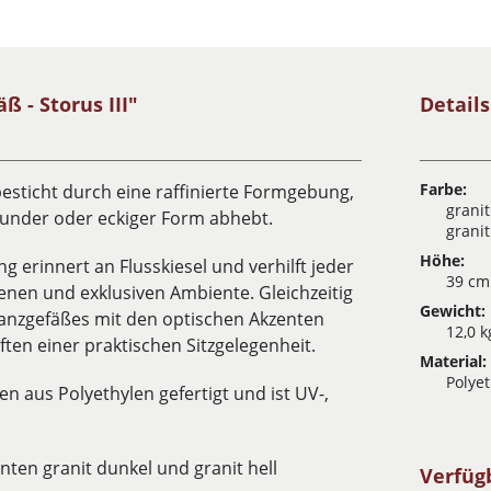
 - Storus III"
Detail
Farbe:
esticht durch eine raffinierte Formgebung,
grani
runder oder eckiger Form abhebt.
granit
Höhe:
 erinnert an Flusskiesel und verhilft jeder
39 cm
n und exklusiven Ambiente. Gleichzeitig
Gewicht:
flanzgefäßes mit den optischen Akzenten
12,0 k
ten einer praktischen Sitzgelegenheit.
Material:
Polye
n aus Polyethylen gefertigt und ist UV-,
anten granit dunkel und granit hell
Verfüg