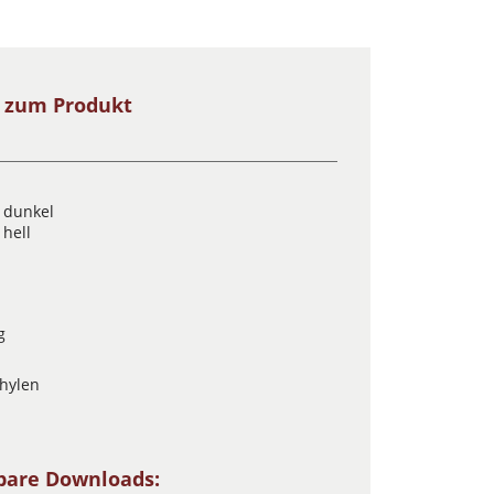
s zum Produkt
t dunkel
 hell
g
thylen
bare Downloads: