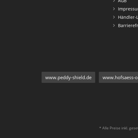
AGB
Impress
Händler-
Barrieref
www.peddy-shield.de
www.hofsaess-on
* Alle Preise inkl. ges