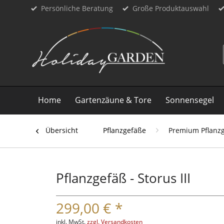
Persönliche Beratung
Große Produktauswahl
Home
Gartenzäune & Tore
Sonnensegel
Übersicht
Pflanzgefäße
Premium Pflanz
Pflanzgefäß - Storus III
299,00 € *
inkl. MwSt.
zzgl. Versandkosten