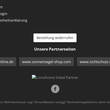
um
Login
reiheitserklärung
Bestellung widerrufen
Unsere Partnerseiten
line.de
www.sonnensegel-shop.com
www.sichtschutz-
etzl. Mehrwertsteuer zzgl.
Versandkosten
und ggf. Nachnahmegebühren, wenn nic