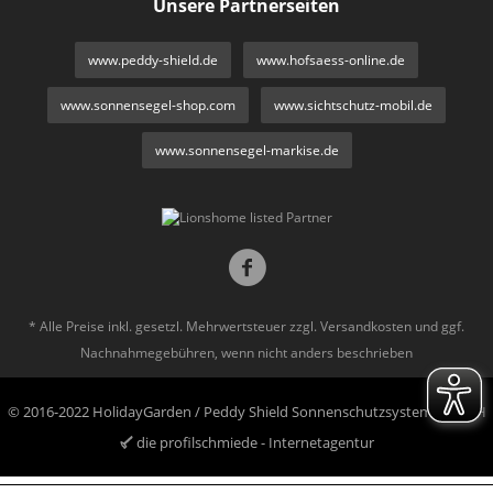
Unsere Partnerseiten
www.peddy-shield.de
www.hofsaess-online.de
www.sonnensegel-shop.com
www.sichtschutz-mobil.de
www.sonnensegel-markise.de
* Alle Preise inkl. gesetzl. Mehrwertsteuer zzgl.
Versandkosten
und ggf.
Nachnahmegebühren, wenn nicht anders beschrieben
© 2016-2022 HolidayGarden / Peddy Shield Sonnenschutzsysteme GmbH
die profilschmiede - Internetagentur