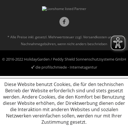
* Alle Preise inkl. gesetzl. Mehrwertsteuer zzgl.
Versandkosten
und ggf.
Nachnahmegebühren, wenn nicht anders beschrieben
© 2016-2022 HolidayGarden / Peddy Shield Sonnenschutzsysteme GmbH
die profilschmiede - Internetagentur
Diese Website benutzt Cookies, die für den technischen
Betrieb der Website erforderlich sind und stets gesetzt
werden. Andere Cookies, die den Komfort bei Benutzung
dieser Website erhöhen, der Direktwerbung dienen oder
die Interaktion mit anderen Websites und sozialen
Netzwerken vereinfachen sollen, werden nur mit Ihrer
Zustimmung gesetzt.