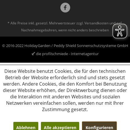
* Alle Preise inkl. gesetzl. Mehrwertsteuer zzgl.
Versandkosten
und ggf.
Nachnahmegebühren, wenn nicht anders beschrieben
© 2016-2022 HolidayGarden / Peddy Shield Sonnenschutzsysteme GmbH
die profilschmiede - Internetagentur
Diese Website benutzt Cookies, die für den technischen
Betrieb der Website erforderlich sind und stets gesetzt
werden. Andere Cookies, die den Komfort bei Benutzung
dieser Website erhöhen, der Direktwerbung dienen oder
die Interaktion mit anderen Websites und sozialen
Netzwerken vereinfachen sollen, werden nur mit Ihrer
Zustimmung gesetzt.
Ablehnen
Alle akzeptieren
Konfigurieren