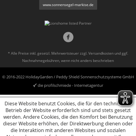
www.sonnensegel-markise.de
* Alle Preise inkl. gesetzl. Mehrwertsteuer zzgl.
Versandkosten
und ggf.
Nachnahmegebühren, wenn nicht anders beschrieben
© 2016-2022 HolidayGarden / Peddy Shield Sonnenschutzsysteme GmbH
die profilschmiede - Internetagentur
Diese Website benutzt Cookies, die für den technischen
Betrieb der Website erforderlich sind und stets gesetzt
werden. Andere Cookies, die den Komfort bei Benutzung
dieser Website erhöhen, der Direktwerbung dienen oder
die Interaktion mit anderen Websites und sozialen