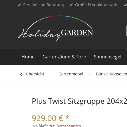
Persönliche Beratung
Große Produktauswahl
Home
Gartenzäune & Tore
Sonnensegel
Übersicht
Gartenmöbel
Bänke, Konsolen
Plus Twist Sitzgruppe 204x
929,00 € *
inkl. MwSt.
zzgl. Versandkosten