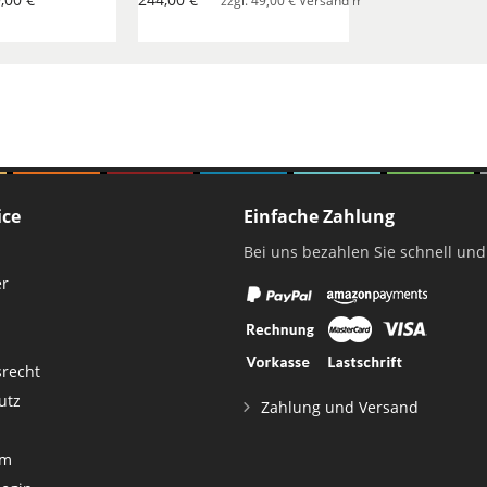
zzgl. 49,00 € Versand mit Spedition pro Best
ice
Einfache Zahlung
Bei uns bezahlen Sie schnell und
er
srecht
utz
Zahlung und Versand
um