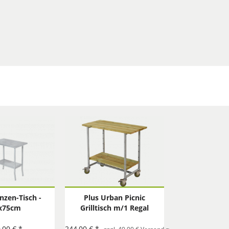
anzen-Tisch -
Plus Urban Picnic
x75cm
Grilltisch m/1 Regal
komplett
,00 € *
244,00 € *