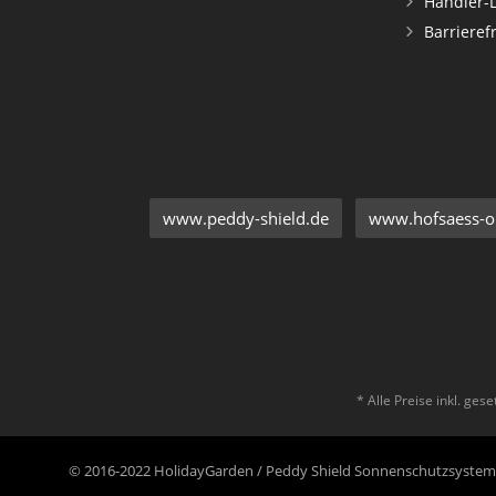
Händler-
Barrieref
www.peddy-shield.de
www.hofsaess-on
* Alle Preise inkl. ges
© 2016-2022 HolidayGarden / Peddy Shield Sonnenschutzsyst