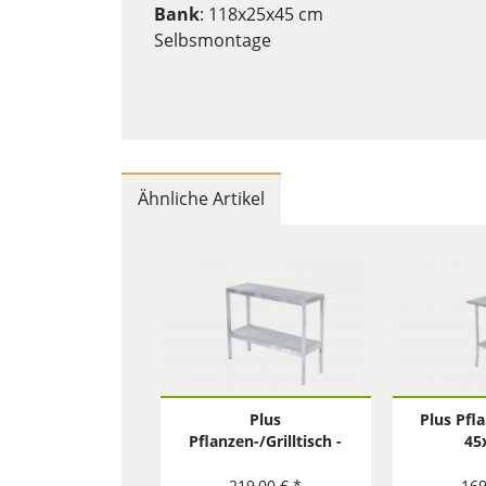
Bank
: 118x25x45 cm
Selbsmontage
Ähnliche Artikel
Plus
Plus Pfl
Pflanzen-/Grilltisch -
45
40x110 cm
219,00 € *
169