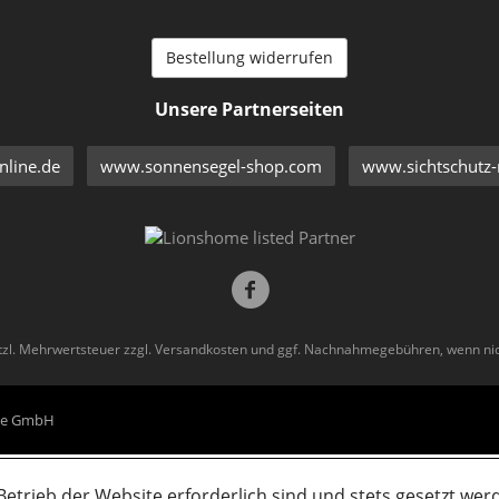
Bestellung widerrufen
Unsere Partnerseiten
line.de
www.sonnensegel-shop.com
www.sichtschutz-
etzl. Mehrwertsteuer zzgl.
Versandkosten
und ggf. Nachnahmegebühren, wenn nic
eme GmbH
Betrieb der Website erforderlich sind und stets gesetzt wer