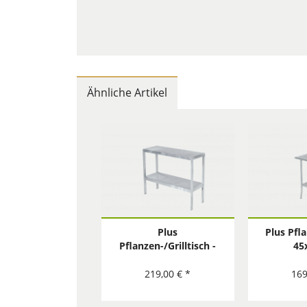
Ähnliche Artikel
Plus
Plus Pfl
Pflanzen-/Grilltisch -
45
40x110 cm
219,00 € *
169