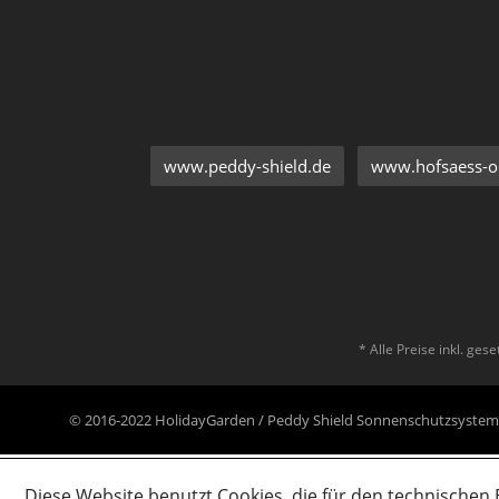
www.peddy-shield.de
www.hofsaess-on
* Alle Preise inkl. ges
© 2016-2022 HolidayGarden / Peddy Shield Sonnenschutzsyst
Diese Website benutzt Cookies, die für den technischen 