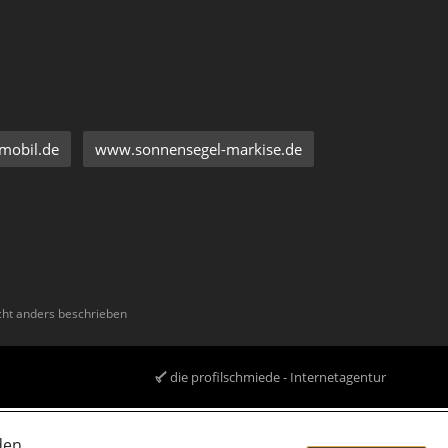
mobil.de
www.sonnensegel-markise.de
ht anders beschrieben
die profilschmiede - Internetagentur
den.