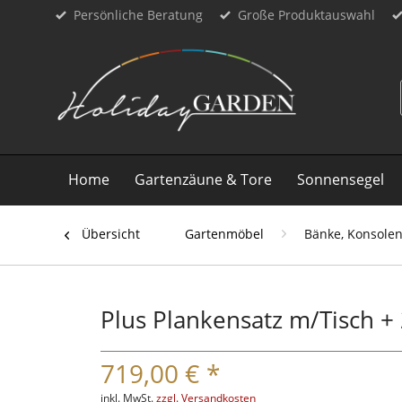
Persönliche Beratung
Große Produktauswahl
Home
Gartenzäune & Tore
Sonnensegel
Übersicht
Gartenmöbel
Bänke, Konsolen
Plus Plankensatz m/Tisch +
719,00 € *
inkl. MwSt.
zzgl. Versandkosten