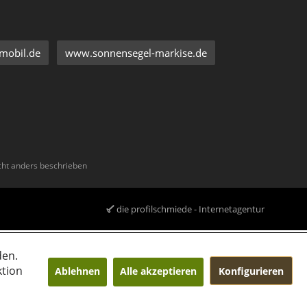
mobil.de
www.sonnensegel-markise.de
ht anders beschrieben
die profilschmiede - Internetagentur
den.
ktion
Ablehnen
Alle akzeptieren
Konfigurieren