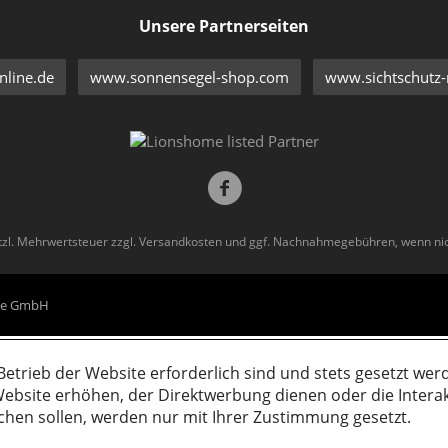
Unsere Partnerseiten
line.de
www.sonnensegel-shop.com
www.sichtschutz-
etzl. Mehrwertsteuer zzgl.
Versandkosten
und ggf. Nachnahmegebühren, wenn nic
eme GmbH
Betrieb der Website erforderlich sind und stets gesetzt wer
ebsite erhöhen, der Direktwerbung dienen oder die Intera
chen sollen, werden nur mit Ihrer Zustimmung gesetzt.