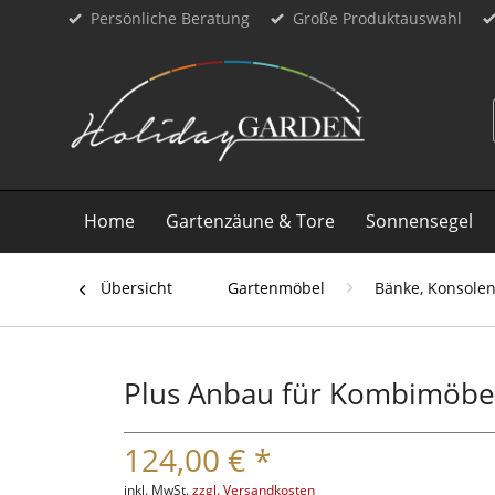
Persönliche Beratung
Große Produktauswahl
Home
Gartenzäune & Tore
Sonnensegel
Übersicht
Gartenmöbel
Bänke, Konsolen
Plus Anbau für Kombimöbel
124,00 € *
inkl. MwSt.
zzgl. Versandkosten