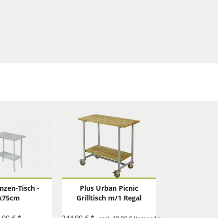
anzen-Tisch -
Plus Urban Picnic
x75cm
Grilltisch m/1 Regal
komplett
,00 € *
244,00 € *