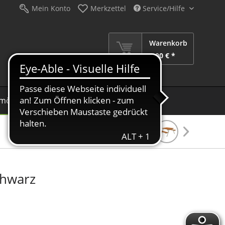
Mein Konto
Merkzettel
Service/Hilfe
Warenkorb
0,00 € *
möbel
Schirme
Dekoration
Sale %
chwarz