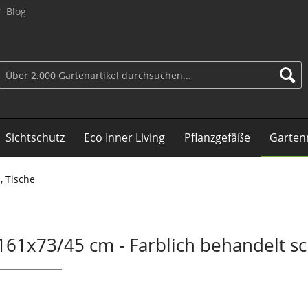
Blog
Sichtschutz
Eco Inner Living
Pflanzgefäße
Garten
, Tische
161x73/45 cm - Farblich behandelt s