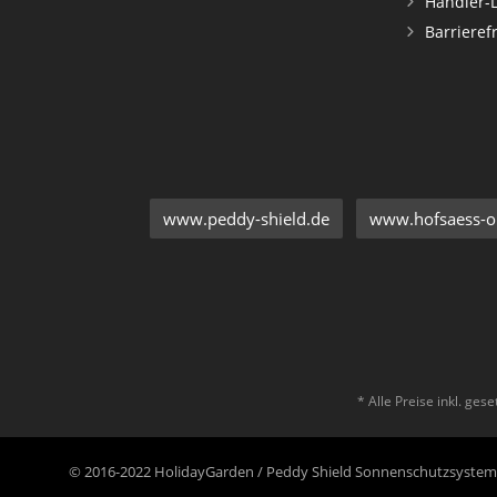
Händler-
Barrieref
www.peddy-shield.de
www.hofsaess-on
* Alle Preise inkl. ges
© 2016-2022 HolidayGarden / Peddy Shield Sonnenschutzsyst