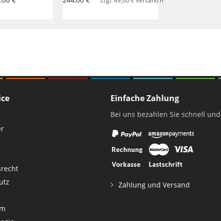
zzgl. 49,00 € Versand mit Spedition pro Best
ice
Einfache Zahlung
Bei uns bezahlen Sie schnell und
er
srecht
utz
Zahlung und Versand
um