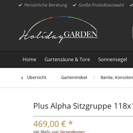
Persönliche Beratung
Große Produktauswahl
Home
Gartenzäune & Tore
Sonnensegel
Übersicht
Gartenmöbel
Bänke, Konsolen
Plus Alpha Sitzgruppe 118x
469,00 € *
inkl. MwSt.
zzgl. Versandkosten