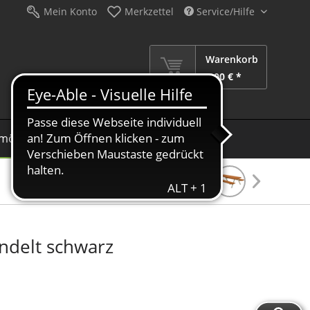
Mein Konto
Merkzettel
Service/Hilfe
Warenkorb
0,00 € *
möbel
Schirme
Dekoration
Sale %
ndelt schwarz