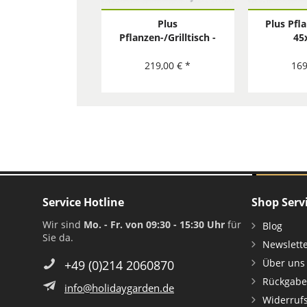
Plus
Plus Pfl
Pflanzen-/Grilltisch -
45
40x110 cm
219,00 € *
169
Service Hotline
Shop Serv
Wir sind
Mo. - Fr. von 09:30 - 15:30 Uhr
für
Blog
Sie da.
Newslett
Über uns
+49 (0)214 2060870
Rückgabe
info@holidaygarden.de
Widerruf