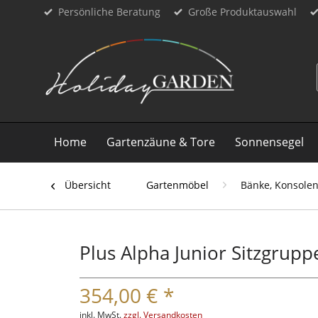
Persönliche Beratung
Große Produktauswahl
Home
Gartenzäune & Tore
Sonnensegel
Übersicht
Gartenmöbel
Bänke, Konsolen
Plus Alpha Junior Sitzgrup
354,00 € *
inkl. MwSt.
zzgl. Versandkosten