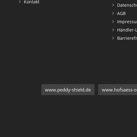
Kontakt
Datensch
AGB
Impress
Händler-
Barrieref
www.peddy-shield.de
www.hofsaess-on