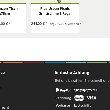
anzen-Tisch -
Plus Urban Picnic
x75cm
Grilltisch m/1 Regal
komplett
,00 € *
244,00 € *
zzgl. 49,00 € Versand mit Spedition pro Best
ice
Einfache Zahlung
Bei uns bezahlen Sie schnell und
er
srecht