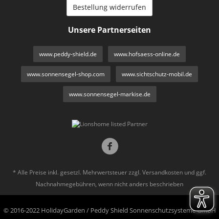
Bestellung widerrufen
Unsere Partnerseiten
www.peddy-shield.de
www.hofsaess-online.de
www.sonnensegel-shop.com
www.sichtschutz-mobil.de
www.sonnensegel-markise.de
* Alle Preise inkl. gesetzl. Mehrwertsteuer zzgl.
Versandkosten
und ggf.
Nachnahmegebühren, wenn nicht anders beschrieben
© 2016-2022 HolidayGarden / Peddy Shield Sonnenschutzsysteme GmbH