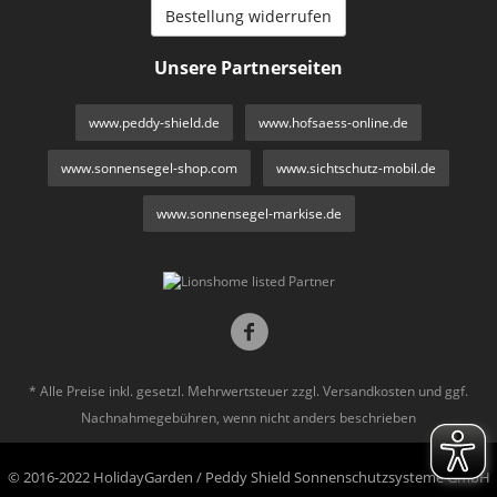
Bestellung widerrufen
Unsere Partnerseiten
www.peddy-shield.de
www.hofsaess-online.de
www.sonnensegel-shop.com
www.sichtschutz-mobil.de
www.sonnensegel-markise.de
* Alle Preise inkl. gesetzl. Mehrwertsteuer zzgl.
Versandkosten
und ggf.
Nachnahmegebühren, wenn nicht anders beschrieben
© 2016-2022 HolidayGarden / Peddy Shield Sonnenschutzsysteme GmbH