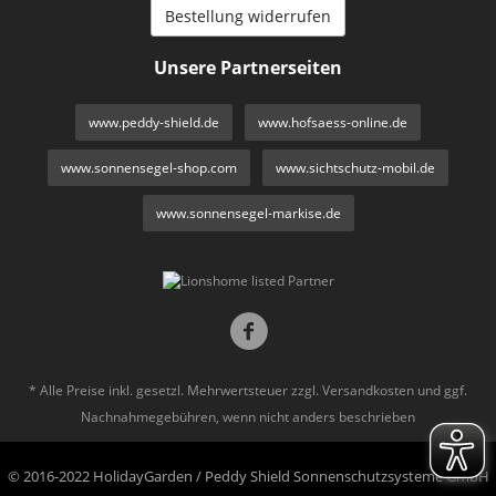
Bestellung widerrufen
Unsere Partnerseiten
www.peddy-shield.de
www.hofsaess-online.de
www.sonnensegel-shop.com
www.sichtschutz-mobil.de
www.sonnensegel-markise.de
* Alle Preise inkl. gesetzl. Mehrwertsteuer zzgl.
Versandkosten
und ggf.
Nachnahmegebühren, wenn nicht anders beschrieben
© 2016-2022 HolidayGarden / Peddy Shield Sonnenschutzsysteme GmbH