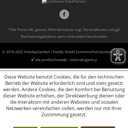
* Alle Preise inkl. gesetzl. Mehrwertsteuer zzgl.
Versandkosten
und ggf.
Nachnahmegebühren, wenn nicht anders beschrieben
© 2016-2022 HolidayGarden / Peddy Shield Sonnenschutzsysteme GmbH
die profilschmiede - Internetagentur
Diese Website benutzt Cookies, die für den technischen
Betrieb der Website erforderlich sind und stets gesetzt
werden. Andere Cookies, die den Komfort bei Benutzung
dieser Website erhöhen, der Direktwerbung dienen oder
die Interaktion mit anderen Websites und sozialen
Netzwerken vereinfachen sollen, werden nur mit Ihrer
Zustimmung gesetzt.