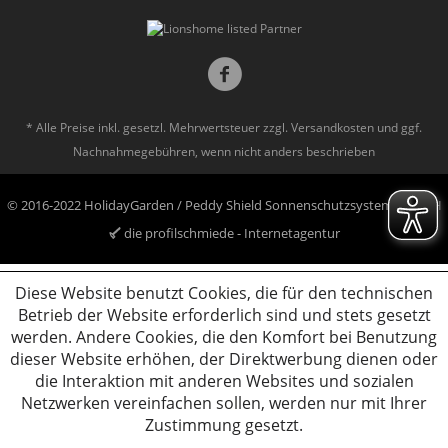
* Alle Preise inkl. gesetzl. Mehrwertsteuer zzgl.
Versandkosten
und ggf.
Nachnahmegebühren, wenn nicht anders beschrieben
© 2016-2022 HolidayGarden / Peddy Shield Sonnenschutzsysteme GmbH
die profilschmiede - Internetagentur
Diese Website benutzt Cookies, die für den technischen
Betrieb der Website erforderlich sind und stets gesetzt
werden. Andere Cookies, die den Komfort bei Benutzung
dieser Website erhöhen, der Direktwerbung dienen oder
die Interaktion mit anderen Websites und sozialen
Netzwerken vereinfachen sollen, werden nur mit Ihrer
Zustimmung gesetzt.