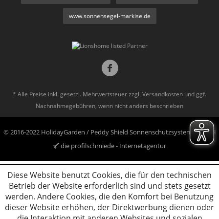
www.sonnensegel-markise.de
* Alle Preise inkl. gesetzl. Mehrwertsteuer zzgl.
Versandkosten
und ggf.
Nachnahmegebühren, wenn nicht anders beschrieben
© 2016-2022 HolidayGarden / Peddy Shield Sonnenschutzsysteme GmbH
die profilschmiede - Internetagentur
Diese Website benutzt Cookies, die für den technischen
Betrieb der Website erforderlich sind und stets gesetzt
werden. Andere Cookies, die den Komfort bei Benutzung
dieser Website erhöhen, der Direktwerbung dienen oder
die Interaktion mit anderen Websites und sozialen