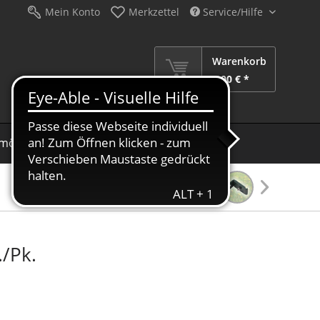
Mein Konto
Merkzettel
Service/Hilfe
Warenkorb
0,00 € *
möbel
Schirme
Dekoration
Sale %
/Pk.