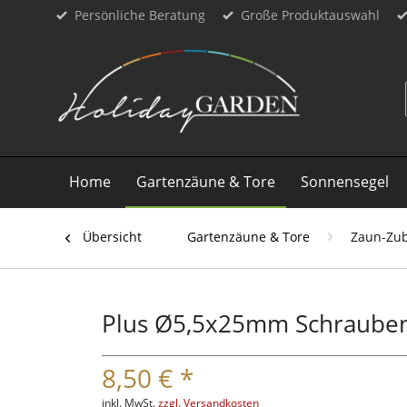
Persönliche Beratung
Große Produktauswahl
Home
Gartenzäune & Tore
Sonnensegel
Übersicht
Gartenzäune & Tore
Zaun-Zu
Plus Ø5,5x25mm Schrauben f
8,50 € *
inkl. MwSt.
zzgl. Versandkosten