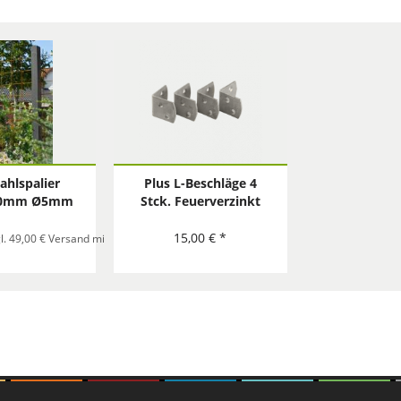
tahlspalier
Plus L-Beschläge 4
00mm Ø5mm
Stck. Feuerverzinkt
15,00 € *
estellung
l. 49,00 € Versand mit Spedition pro Bestellung