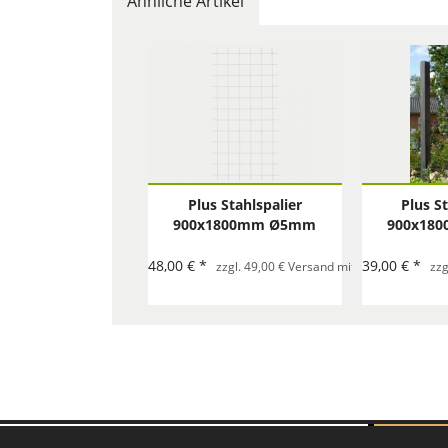
Ähnliche Artikel
Plus Stahlspalier
Plus S
900x1800mm Ø5mm
900x18
48,00 € *
39,00 € *
zzgl. 49,00 € Versand mit Spedition pro B
zzg